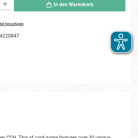
 Gib den gewünschten Wert ein oder benutze die Schaltflächen um die An
In den Warenkorb
tel hinzufügen
4220847
frey CCH. This sf card game features over 30 unique