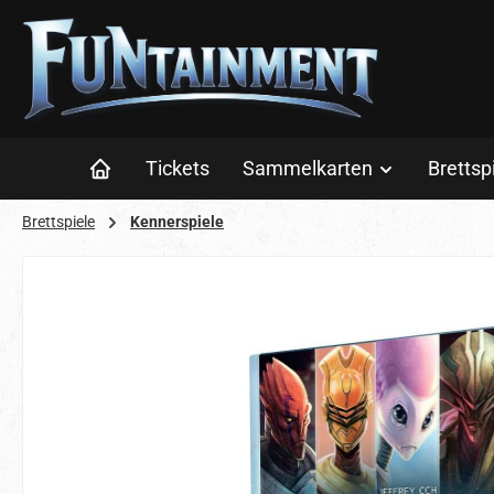
 Hauptinhalt springen
Zur Suche springen
Zur Hauptnavigation springen
Tickets
Sammelkarten
Brettsp
Brettspiele
Kennerspiele
Bildergalerie überspringen