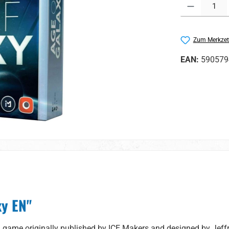
Produkt Anzahl:
Zum Merkzet
EAN:
590579
xy EN"
rd game originally published by ICE Makers and designed by Jef