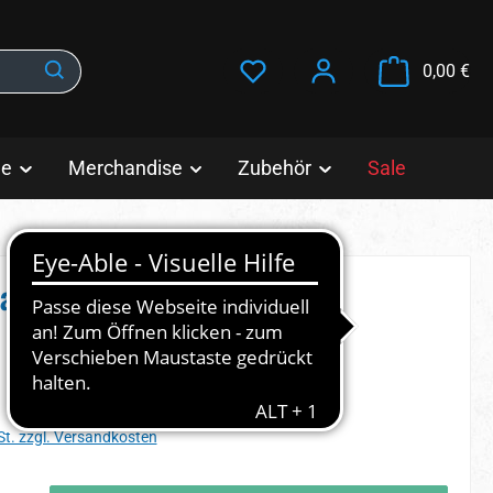
War
0,00 €
le
Merchandise
Zubehör
Sale
alaxy EN
s:
St. zzgl. Versandkosten