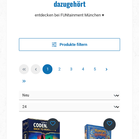
dazugehört
entdecken bei FUNtainment München ♥
Produkte filtern
Seite
Seite
Seite
Seite
Seite
1
2
3
4
5