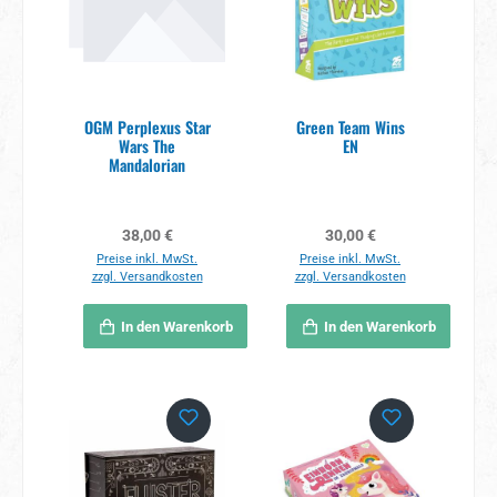
OGM Perplexus Star
Green Team Wins
Wars The
EN
Mandalorian
Regulärer Preis:
Regulärer Preis:
38,00 €
30,00 €
Preise inkl. MwSt.
Preise inkl. MwSt.
zzgl. Versandkosten
zzgl. Versandkosten
In den Warenkorb
In den Warenkorb