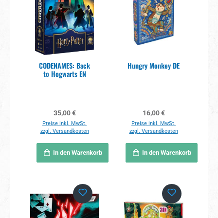
CODENAMES: Back
Hungry Monkey DE
to Hogwarts EN
Regulärer Preis:
Regulärer Preis:
35,00 €
16,00 €
Preise inkl. MwSt.
Preise inkl. MwSt.
zzgl. Versandkosten
zzgl. Versandkosten
In den Warenkorb
In den Warenkorb