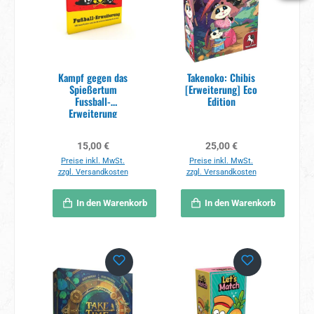
Kampf gegen das
Takenoko: Chibis
Spießertum
[Erweiterung] Eco
Fussball-
Edition
Erweiterung
Regulärer Preis:
Regulärer Preis:
15,00 €
25,00 €
Preise inkl. MwSt.
Preise inkl. MwSt.
zzgl. Versandkosten
zzgl. Versandkosten
In den Warenkorb
In den Warenkorb