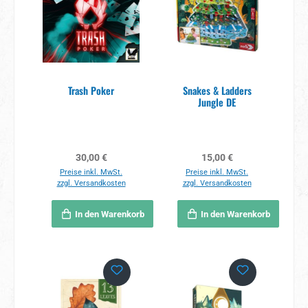
Trash Poker
Snakes & Ladders
Jungle DE
Regulärer Preis:
Regulärer Preis:
30,00 €
15,00 €
Preise inkl. MwSt.
Preise inkl. MwSt.
zzgl. Versandkosten
zzgl. Versandkosten
In den Warenkorb
In den Warenkorb