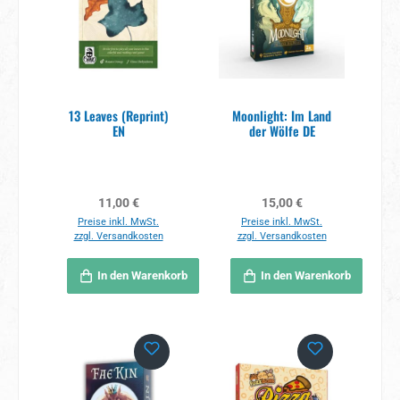
13 Leaves (Reprint)
Moonlight: Im Land
EN
der Wölfe DE
Regulärer Preis:
Regulärer Preis:
11,00 €
15,00 €
Preise inkl. MwSt.
Preise inkl. MwSt.
zzgl. Versandkosten
zzgl. Versandkosten
In den Warenkorb
In den Warenkorb