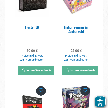
Fluster EN
Einhornrennen im
Zauberwald
Regulärer Preis:
Regulärer Preis:
30,00 €
25,00 €
Preise inkl. MwSt.
Preise inkl. MwSt.
zzgl. Versandkosten
zzgl. Versandkosten
In den Warenkorb
In den Warenkorb