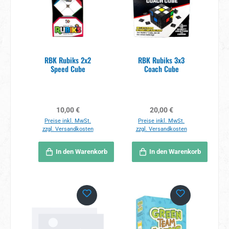
RBK Rubiks 2x2
RBK Rubiks 3x3
Speed Cube
Coach Cube
Regulärer Preis:
Regulärer Preis:
10,00 €
20,00 €
Preise inkl. MwSt.
Preise inkl. MwSt.
zzgl. Versandkosten
zzgl. Versandkosten
In den Warenkorb
In den Warenkorb