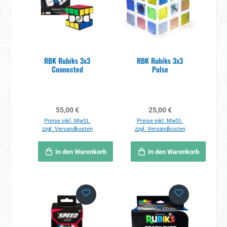
RBK Rubiks 3x3
RBK Rubiks 3x3
Connected
Pulse
Regulärer Preis:
Regulärer Preis:
55,00 €
25,00 €
Preise inkl. MwSt.
Preise inkl. MwSt.
zzgl. Versandkosten
zzgl. Versandkosten
In den Warenkorb
In den Warenkorb