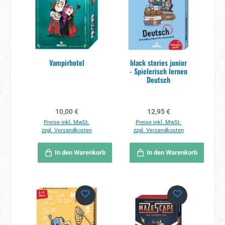
Vampirhotel
black stories junior
- Spielerisch lernen
Deutsch
Regulärer Preis:
Regulärer Preis:
10,00 €
12,95 €
Preise inkl. MwSt.
Preise inkl. MwSt.
zzgl. Versandkosten
zzgl. Versandkosten
In den Warenkorb
In den Warenkorb