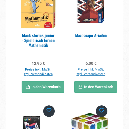
black stories junior
Mazescape Ariadne
- Spielerisch lernen
Mathematik
Regulärer Preis:
Regulärer Preis:
12,95 €
6,00 €
Preise inkl. MwSt.
Preise inkl. MwSt.
zzgl. Versandkosten
zzgl. Versandkosten
In den Warenkorb
In den Warenkorb