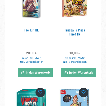
Fae Kin DE
Fuzzballs Pizza
Thief EN
Regulärer Preis:
Regulärer Preis:
20,00 €
13,00 €
Preise inkl. MwSt.
Preise inkl. MwSt.
zzgl. Versandkosten
zzgl. Versandkosten
In den Warenkorb
In den Warenkorb