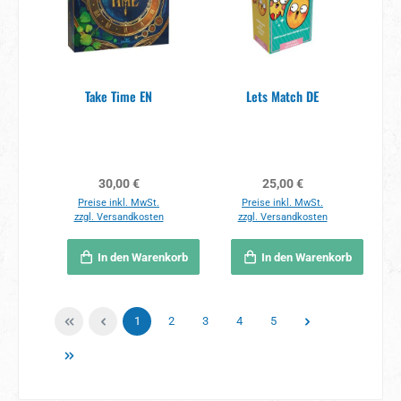
Take Time EN
Lets Match DE
Regulärer Preis:
Regulärer Preis:
30,00 €
25,00 €
Preise inkl. MwSt.
Preise inkl. MwSt.
zzgl. Versandkosten
zzgl. Versandkosten
In den Warenkorb
In den Warenkorb
Seite
Seite
Seite
Seite
Seite
1
2
3
4
5