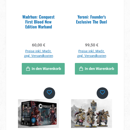
Wadrhun: Conquest
Yoroni: Founder's
First Blood New
Exclusive The Duel
Edition Warband
Regulärer Preis:
Regulärer Preis:
60,00 €
99,50 €
Preise inkl. MwSt.
Preise inkl. MwSt.
zzgl. Versandkosten
zzgl. Versandkosten
In den Warenkorb
In den Warenkorb