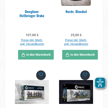
Dweghom:
Nords: Blooded
Hellbringer Drake
Regulärer Preis:
Regulärer Preis:
107,00 €
25,00 €
Preise inkl. MwSt.
Preise inkl. MwSt.
zzgl. Versandkosten
zzgl. Versandkosten
In den Warenkorb
In den Warenkorb