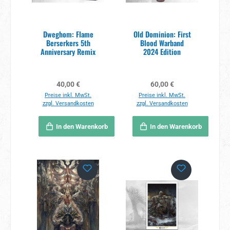
Dweghom: Flame
Old Dominion: First
Berserkers 5th
Blood Warband
Anniversary Remix
2024 Edition
Regulärer Preis:
Regulärer Preis:
40,00 €
60,00 €
Preise inkl. MwSt.
Preise inkl. MwSt.
zzgl. Versandkosten
zzgl. Versandkosten
In den Warenkorb
In den Warenkorb