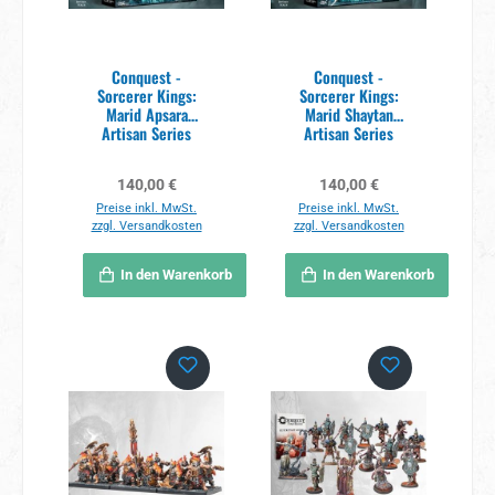
Conquest -
Conquest -
Sorcerer Kings:
Sorcerer Kings:
Marid Apsara
Marid Shaytan
Artisan Series
Artisan Series
Regulärer Preis:
Regulärer Preis:
140,00 €
140,00 €
Preise inkl. MwSt.
Preise inkl. MwSt.
zzgl. Versandkosten
zzgl. Versandkosten
In den Warenkorb
In den Warenkorb