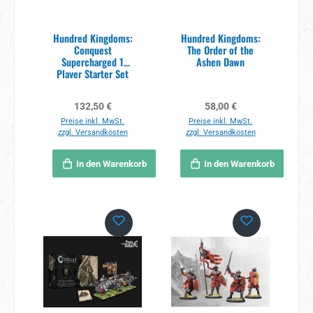
Hundred Kingdoms:
Hundred Kingdoms:
Conquest
The Order of the
Supercharged 1
Ashen Dawn
Player Starter Set
Regulärer Preis:
Regulärer Preis:
132,50 €
58,00 €
Preise inkl. MwSt.
Preise inkl. MwSt.
zzgl. Versandkosten
zzgl. Versandkosten
In den Warenkorb
In den Warenkorb