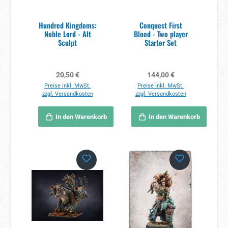
Hundred Kingdoms:
Conquest First
Noble Lord - Alt
Blood - Two player
Sculpt
Starter Set
Regulärer Preis:
Regulärer Preis:
20,50 €
144,00 €
Preise inkl. MwSt.
Preise inkl. MwSt.
zzgl. Versandkosten
zzgl. Versandkosten
In den Warenkorb
In den Warenkorb