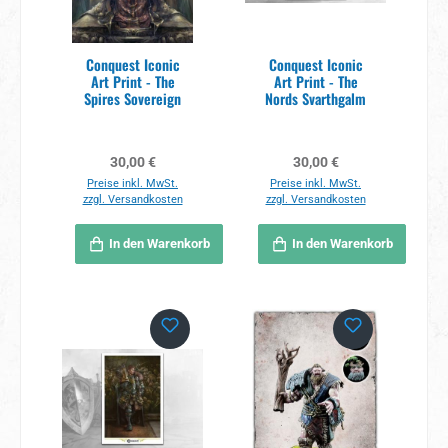
Conquest Iconic
Conquest Iconic
Art Print - The
Art Print - The
Spires Sovereign
Nords Svarthgalm
Regulärer Preis:
Regulärer Preis:
30,00 €
30,00 €
Preise inkl. MwSt.
Preise inkl. MwSt.
zzgl. Versandkosten
zzgl. Versandkosten
In den Warenkorb
In den Warenkorb