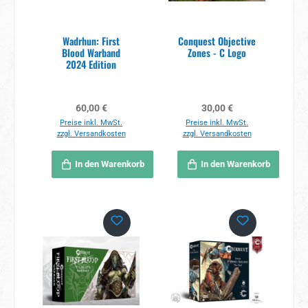
Wadrhun: First
Conquest Objective
Blood Warband
Zones - C Logo
2024 Edition
Regulärer Preis:
Regulärer Preis:
60,00 €
30,00 €
Preise inkl. MwSt.
Preise inkl. MwSt.
zzgl. Versandkosten
zzgl. Versandkosten
In den Warenkorb
In den Warenkorb