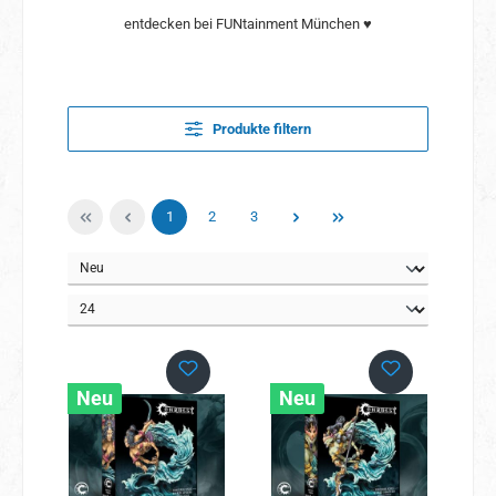
entdecken bei FUNtainment München ♥
Produkte filtern
Seite
Seite
Seite
1
2
3
Neu
Neu