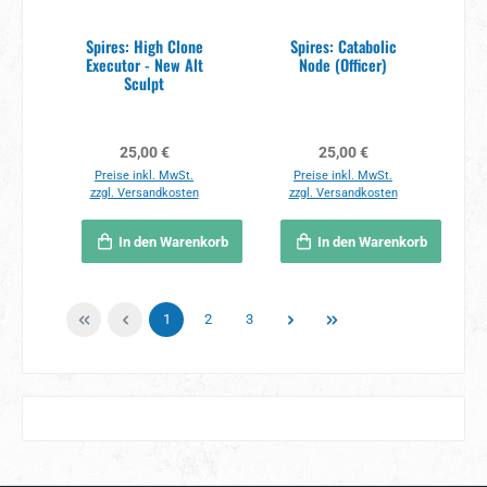
Spires: High Clone
Spires: Catabolic
Executor - New Alt
Node (Officer)
Sculpt
Regulärer Preis:
Regulärer Preis:
25,00 €
25,00 €
Preise inkl. MwSt.
Preise inkl. MwSt.
zzgl. Versandkosten
zzgl. Versandkosten
In den Warenkorb
In den Warenkorb
Seite
Seite
Seite
1
2
3