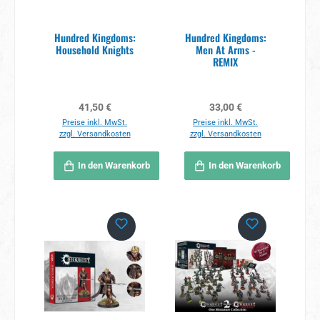
Hundred Kingdoms:
Hundred Kingdoms:
Household Knights
Men At Arms -
REMIX
Regulärer Preis:
Regulärer Preis:
41,50 €
33,00 €
Preise inkl. MwSt.
Preise inkl. MwSt.
zzgl. Versandkosten
zzgl. Versandkosten
In den Warenkorb
In den Warenkorb