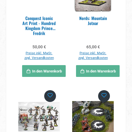
Conquest Iconic
Nords: Mountain
Art Print - Hundred
Jotnar
Kingdom Prince
Fredrik
Regulärer Preis:
Regulärer Preis:
50,00 €
65,00 €
Preise inkl. MwSt.
Preise inkl. MwSt.
zzgl. Versandkosten
zzgl. Versandkosten
In den Warenkorb
In den Warenkorb