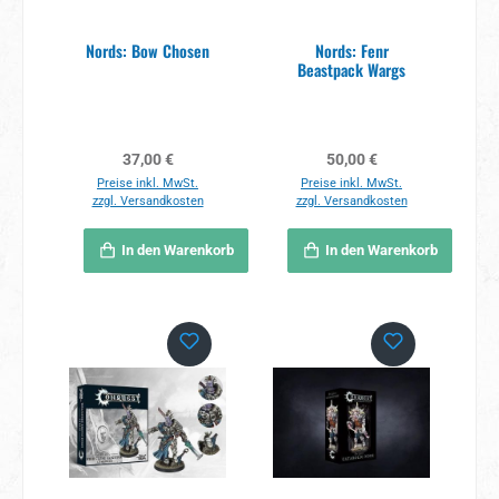
Nords: Bow Chosen
Nords: Fenr
Beastpack Wargs
Regulärer Preis:
Regulärer Preis:
37,00 €
50,00 €
Preise inkl. MwSt.
Preise inkl. MwSt.
zzgl. Versandkosten
zzgl. Versandkosten
In den Warenkorb
In den Warenkorb