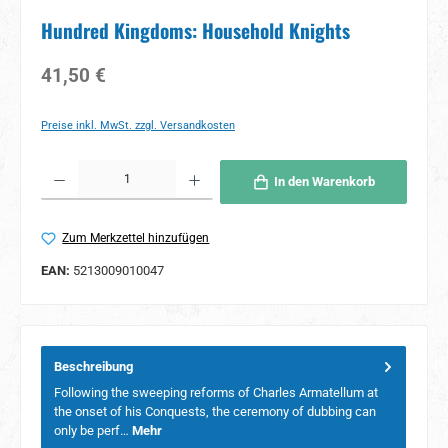
Hundred Kingdoms: Household Knights
Regulärer Preis:
41,50 €
Preise inkl. MwSt. zzgl. Versandkosten
Produkt Anzahl: Gib den gewünschten Wert ein oder benutze die Schaltflächen um 
In den Warenkorb
Zum Merkzettel hinzufügen
EAN:
5213009010047
Beschreibung
Following the sweeping reforms of Charles Armatellum at
the onset of his Conquests, the ceremony of dubbing can
only be perf…
Mehr