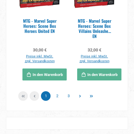
MTG - Marvel Super
MTG - Marvel Super
Heroes: Scene Box
Heroes: Scene Box
Heroes United EN
Villains Unleashed
EN
Regulärer Preis:
Regulärer Preis:
30,00 €
32,00 €
Preise inkl. MwSt.
Preise inkl. MwSt.
zzgl. Versandkosten
zzgl. Versandkosten
In den Warenkorb
In den Warenkorb
Seite
Seite
Seite
1
2
3