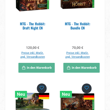
MTG - The Hobbit:
MTG - The Hobbit:
Draft Night EN
Bundle EN
Regulärer Preis:
Regulärer Preis:
120,00 €
70,00 €
Preise inkl. MwSt.
Preise inkl. MwSt.
zzgl. Versandkosten
zzgl. Versandkosten
In den Warenkorb
In den Warenkorb
Neu
Neu