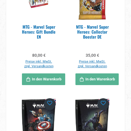
MTG - Marvel Super
MTG - Marvel Super
Heroes: Gift Bundle
Heroes: Collector
EN
Booster DE
Regulärer Preis:
Regulärer Preis:
80,00 €
35,00 €
Preise inkl. MwSt.
Preise inkl. MwSt.
zzgl. Versandkosten
zzgl. Versandkosten
In den Warenkorb
In den Warenkorb