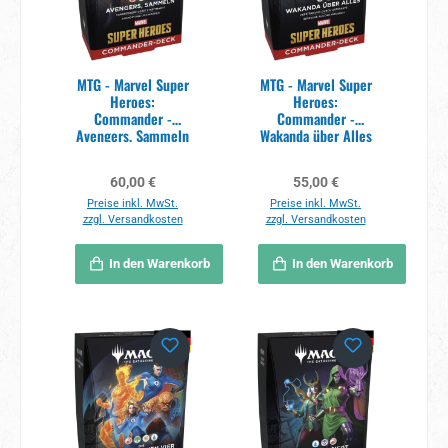
MTG - Marvel Super
MTG - Marvel Super
Heroes:
Heroes:
Commander -
Commander -
Avengers, Sammeln
Wakanda über Alles
Deck DE
Deck DE
Regulärer Preis:
Regulärer Preis:
60,00 €
55,00 €
Preise inkl. MwSt.
Preise inkl. MwSt.
zzgl. Versandkosten
zzgl. Versandkosten
In den Warenkorb
In den Warenkorb