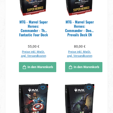
MTG - Marvel Super
MTG - Marvel Super
Heroes:
Heroes:
Commander - The
Commander - Doom
Fantastic Four Deck
Prevails Deck EN
EN
Regulärer Preis:
Regulärer Preis:
55,00 €
80,00 €
Preise inkl. MwSt.
Preise inkl. MwSt.
zzgl. Versandkosten
zzgl. Versandkosten
In den Warenkorb
In den Warenkorb