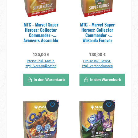
MTG - Marvel Super
MTG - Marvel Super
Heroes: Collector
Heroes: Collector
Commander -
Commander -
Avengers Assemble
Wakanda Forever
Deck EN
Deck EN
Regulärer Preis:
Regulärer Preis:
135,00 €
130,00 €
Preise inkl. MwSt.
Preise inkl. MwSt.
zzgl. Versandkosten
zzgl. Versandkosten
In den Warenkorb
In den Warenkorb