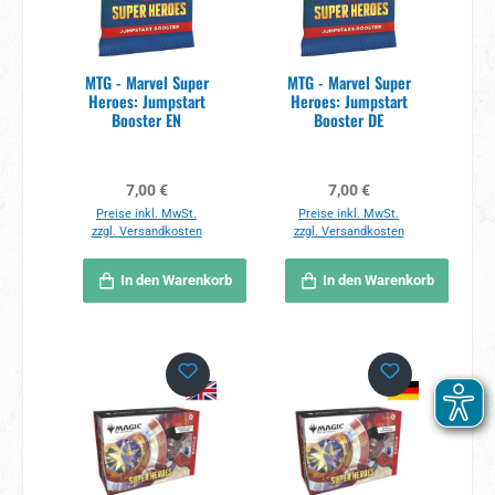
MTG - Marvel Super
MTG - Marvel Super
Heroes: Jumpstart
Heroes: Jumpstart
Booster EN
Booster DE
Regulärer Preis:
Regulärer Preis:
7,00 €
7,00 €
Preise inkl. MwSt.
Preise inkl. MwSt.
zzgl. Versandkosten
zzgl. Versandkosten
In den Warenkorb
In den Warenkorb