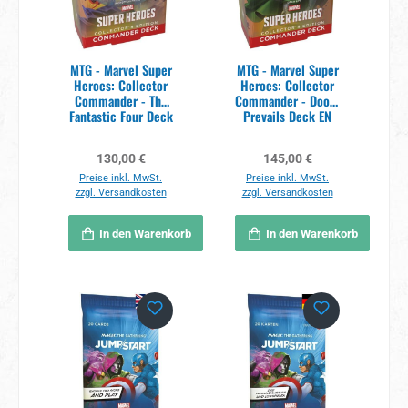
MTG - Marvel Super
MTG - Marvel Super
Heroes: Collector
Heroes: Collector
Commander - The
Commander - Doom
Fantastic Four Deck
Prevails Deck EN
EN
Regulärer Preis:
Regulärer Preis:
130,00 €
145,00 €
Preise inkl. MwSt.
Preise inkl. MwSt.
zzgl. Versandkosten
zzgl. Versandkosten
In den Warenkorb
In den Warenkorb