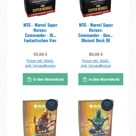
MTG - Marvel Super
MTG - Marvel Super
Heroes:
Heroes:
Commander - Die
Commander - Doom
Fantastischen Vier
Obsiegt Deck DE
Deck DE
Regulärer Preis:
Regulärer Preis:
55,00 €
80,00 €
Preise inkl. MwSt.
Preise inkl. MwSt.
zzgl. Versandkosten
zzgl. Versandkosten
In den Warenkorb
In den Warenkorb