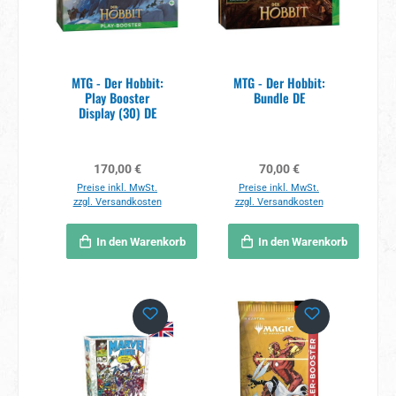
MTG - Der Hobbit:
MTG - Der Hobbit:
Play Booster
Bundle DE
Display (30) DE
Regulärer Preis:
Regulärer Preis:
170,00 €
70,00 €
Preise inkl. MwSt.
Preise inkl. MwSt.
zzgl. Versandkosten
zzgl. Versandkosten
In den Warenkorb
In den Warenkorb