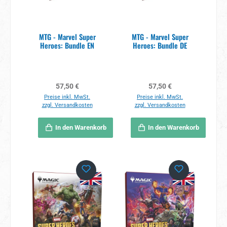
MTG - Marvel Super
MTG - Marvel Super
Heroes: Bundle EN
Heroes: Bundle DE
Regulärer Preis:
Regulärer Preis:
57,50 €
57,50 €
Preise inkl. MwSt.
Preise inkl. MwSt.
zzgl. Versandkosten
zzgl. Versandkosten
In den Warenkorb
In den Warenkorb