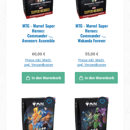
MTG - Marvel Super
MTG - Marvel Super
Heroes:
Heroes:
Commander -
Commander -
Avengers Assemble
Wakanda Forever
Deck EN
Deck EN
Regulärer Preis:
Regulärer Preis:
60,00 €
55,00 €
Preise inkl. MwSt.
Preise inkl. MwSt.
zzgl. Versandkosten
zzgl. Versandkosten
In den Warenkorb
In den Warenkorb