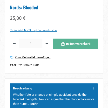
Nords: Blooded
Regulärer Preis:
25,00 €
Preise inkl. MwSt. zzgl. Versandkosten
Produkt Anzahl: Gib den gewünschten Wert ein oder benutze die Schaltflächen um 
In den Warenkorb
Zum Merkzettel hinzufügen
EAN:
5213009014281
Beschreibung
Whether fate or chance or simple accident provide the
blooded their gifts, few can argue that the Blooded are more
than huma…
Mehr