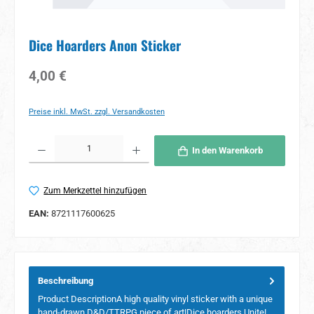
Dice Hoarders Anon Sticker
Regulärer Preis:
4,00 €
Preise inkl. MwSt. zzgl. Versandkosten
Produkt Anzahl: Gib den gewünschten Wert ein oder benutze die Schaltflächen um 
In den Warenkorb
Zum Merkzettel hinzufügen
EAN:
8721117600625
Beschreibung
Product DescriptionA high quality vinyl sticker with a unique
hand-drawn D&D/TTRPG piece of art!Dice hoarders Unite!