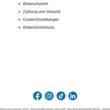
Widerrufsrecht
Zahlung und Versand
Cookie-Einstellungen
Widerrufsformular
FUNtainment Munich
funtainment_muc
funtainment_muc
FUNtainment GmbH
 Mehrwertsteuer zzgl.
Versandkosten
und ggf. Nachnahmegebühren, wenn 