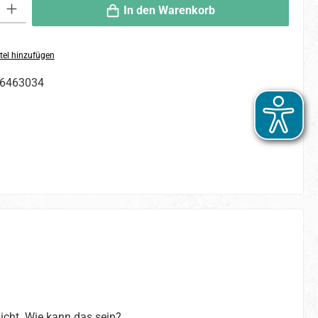
 Gib den gewünschten Wert ein oder benutze die Schaltflächen um die An
In den Warenkorb
tel hinzufügen
6463034
sicht. Wie kann das sein?