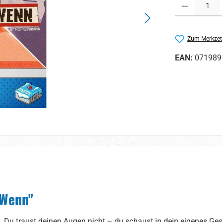
Produkt Anzahl:
Zum Merkzet
EAN:
071989
 Wenn"
ch. Du traust deinen Augen nicht – du schaust in dein eigenes Ge