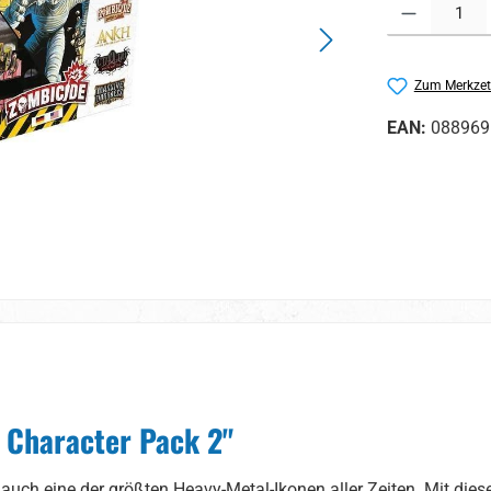
Produkt Anzahl:
Zum Merkzet
EAN:
088969
 Character Pack 2"
 auch eine der größten Heavy-Metal-Ikonen aller Zeiten. Mit die