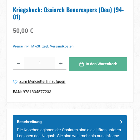
Kriegsbuch: Ossiarch Bonereapers (Deu) (94-
01)
Regulärer Preis:
50,00 €
Preise inkl. MwSt. zzgl. Versandkosten
Produkt Anzahl: Gib den gewünschten Wert ein oder benutze die Schaltflächen um 
In den Warenkorb
Zum Merkzettel hinzufügen
EAN:
9781804577233
Beschreibung
Die Knochenlegionen der Ossiarch sind die elitären untoten
Legionen des Nagash. Sie sind weit mehr als nur einfache