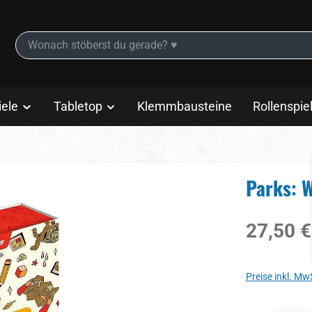
iele
Tabletop
Klemmbausteine
Rollenspie
Parks: 
Regulärer Prei
27,50 €
Preise inkl. Mw