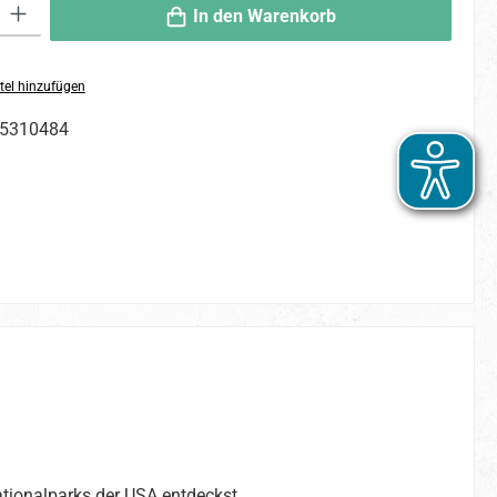
 Gib den gewünschten Wert ein oder benutze die Schaltflächen um die An
In den Warenkorb
tel hinzufügen
5310484
ionalparks der USA entdeckst.