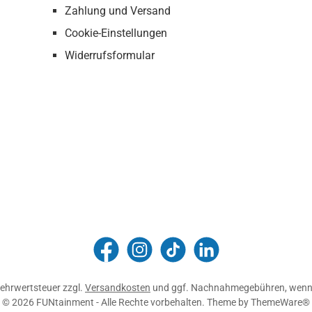
Zahlung und Versand
Cookie-Einstellungen
Widerrufsformular
FUNtainment Munich
funtainment_muc
funtainment_muc
FUNtainment GmbH
 Mehrwertsteuer zzgl.
Versandkosten
und ggf. Nachnahmegebühren, wenn 
© 2026 FUNtainment - Alle Rechte vorbehalten. Theme by
ThemeWare®