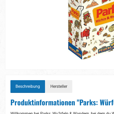
Beschreibung
Hersteller
Produktinformationen "Parks: Würf
Willkommen bei Parks: Wu?rfeln & Wandern, bei dem du 