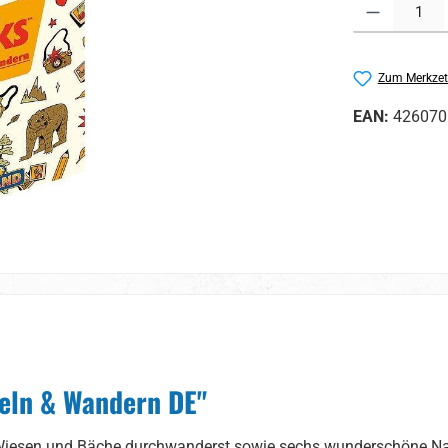
Produkt Anzahl:
Zum Merkzet
EAN:
426070
eln & Wandern DE"
Wiesen und Bäche durchwanderst sowie sechs wunderschöne Nat