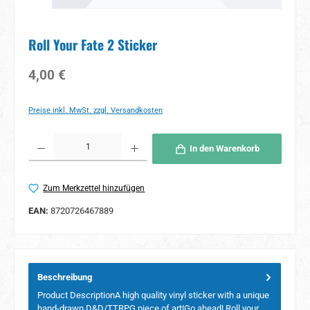
Roll Your Fate 2 Sticker
Regulärer Preis:
4,00 €
Preise inkl. MwSt. zzgl. Versandkosten
Produkt Anzahl: Gib den gewünschten Wert ein oder benutze die Schaltflächen um 
In den Warenkorb
Zum Merkzettel hinzufügen
EAN:
8720726467889
Beschreibung
Product DescriptionA high quality vinyl sticker with a unique
hand-drawn D&D/TTRPG piece of art!Go ahead! Roll your