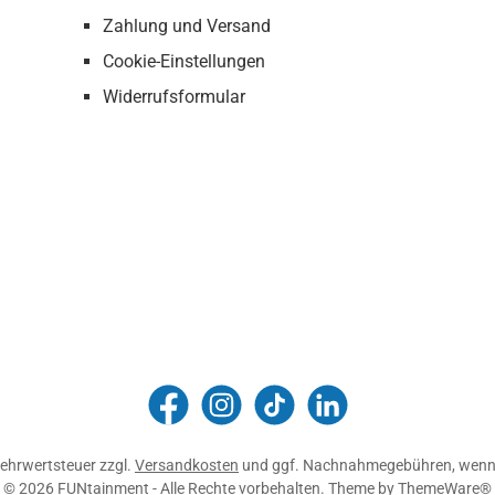
Zahlung und Versand
Cookie-Einstellungen
Widerrufsformular
FUNtainment Munich
funtainment_muc
funtainment_muc
FUNtainment GmbH
 Mehrwertsteuer zzgl.
Versandkosten
und ggf. Nachnahmegebühren, wenn 
© 2026 FUNtainment - Alle Rechte vorbehalten. Theme by
ThemeWare®