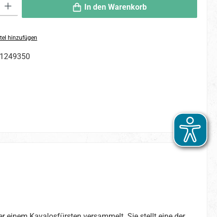
 Gib den gewünschten Wert ein oder benutze die Schaltflächen um die An
In den Warenkorb
tel hinzufügen
1249350
er einem Kavalosfürsten versammelt. Sie stellt eine der