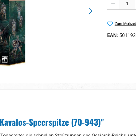
Produkt Anzahl:
Zum Merkzet
EAN:
501192
Kavalos-Speerspitze (70-943)"
Todesreiter, die schnellen Stoßtruppen des Ossiarch-Reichs, unt