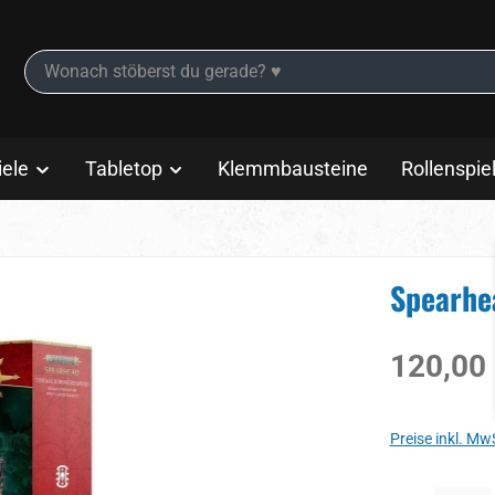
iele
Tabletop
Klemmbausteine
Rollenspie
Spearhe
Regulärer Prei
120,00
Preise inkl. Mw