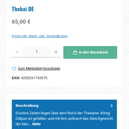
Thebai DE
Regulärer Preis:
65,00 €
Preise inkl. MwSt. zzgl. Versandkosten
Produkt Anzahl: Gib den gewünschten Wert ein oder benutze die Schaltflächen um 
In den Warenkorb
Zum Merkzettel hinzufügen
EAN:
4250231742675
Beschreibung
Düstere Zeiten liegen über dem Reich der Thebaner. König
Ödipus ist gefallen, und mit ihm zerbrach das Gleichgewicht
der Mac…
Mehr