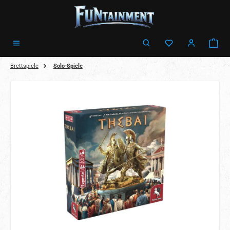
Zum Hauptinhalt springen
Ware
Brettspiele
Solo-Spiele
Bildergalerie überspringen