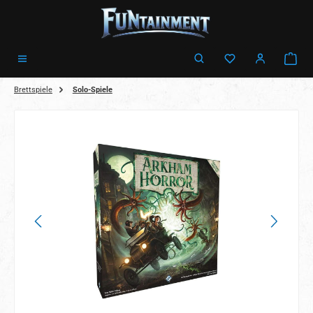
Zum Hauptinhalt springen
Ware
Brettspiele
Solo-Spiele
Bildergalerie überspringen