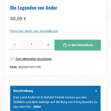
Die Legenden von Andor
Regulärer Preis:
40,00 €
Preise inkl. MwSt. zzgl. Versandkosten
Produkt Anzahl: Gib den gewünschten Wert ein oder benutze die Schaltflächen um 
In den Warenkorb
Zum Merkzettel hinzufügen
EAN:
4002051691745
Beschreibung
Das Land Andor ist in Gefahr! Feinde rücken aus den
Wäldern und dem Gebirge auf die Burg von König Brandur zu.
Nur eine klei…
Mehr