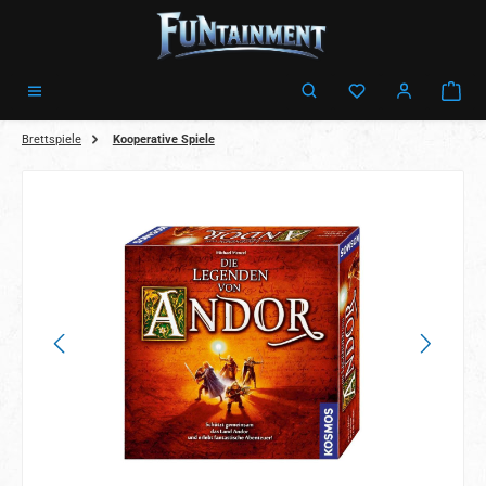
Zum Hauptinhalt springen
Ware
Brettspiele
Kooperative Spiele
Bildergalerie überspringen