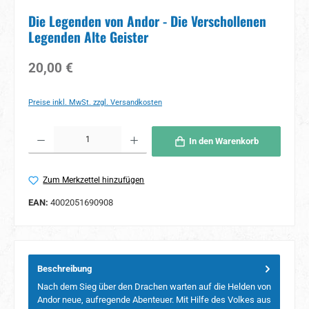
Die Legenden von Andor - Die Verschollenen
Legenden Alte Geister
Regulärer Preis:
20,00 €
Preise inkl. MwSt. zzgl. Versandkosten
Produkt Anzahl: Gib den gewünschten Wert ein oder benutze die Schaltflächen um 
In den Warenkorb
Zum Merkzettel hinzufügen
EAN:
4002051690908
Beschreibung
Nach dem Sieg über den Drachen warten auf die Helden von
Andor neue, aufregende Abenteuer. Mit Hilfe des Volkes aus