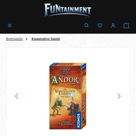
Zum Hauptinhalt springen
Ware
Brettspiele
Kooperative Spiele
Bildergalerie überspringen