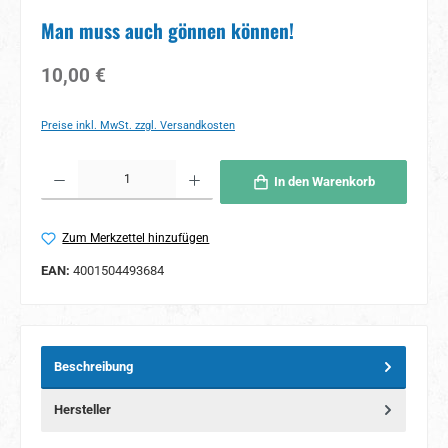
Man muss auch gönnen können!
Regulärer Preis:
10,00 €
Preise inkl. MwSt. zzgl. Versandkosten
Produkt Anzahl: Gib den gewünschten Wert ein oder benutze die Schaltflächen um 
In den Warenkorb
Zum Merkzettel hinzufügen
EAN:
4001504493684
Beschreibung
Hersteller