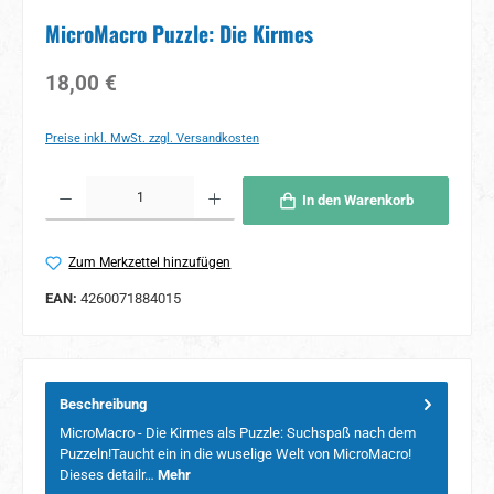
MicroMacro Puzzle: Die Kirmes
Regulärer Preis:
18,00 €
Preise inkl. MwSt. zzgl. Versandkosten
Produkt Anzahl: Gib den gewünschten Wert ein oder benutze die Schaltflächen um 
In den Warenkorb
Zum Merkzettel hinzufügen
EAN:
4260071884015
Beschreibung
MicroMacro - Die Kirmes als Puzzle: Suchspaß nach dem
Puzzeln!Taucht ein in die wuselige Welt von MicroMacro!
Dieses detailr…
Mehr