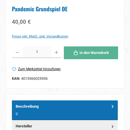
Pandemic Grundspiel DE
Regulärer Preis:
40,00 €
Preise inkl. MwSt. zzgl. Versandkosten
Produkt Anzahl: Gib den gewünschten Wert ein oder benutze die Schaltflächen um 
In den Warenkorb
Zum Merkzettel hinzufügen
EAN:
4015566025936
Beschreibung
0
Hersteller