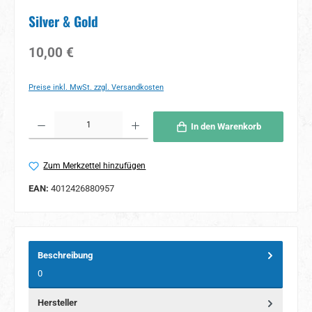
Silver & Gold
Regulärer Preis:
10,00 €
Preise inkl. MwSt. zzgl. Versandkosten
Produkt Anzahl: Gib den gewünschten Wert ein oder benutze die Schaltflächen um 
In den Warenkorb
Zum Merkzettel hinzufügen
EAN:
4012426880957
Beschreibung
0
Hersteller