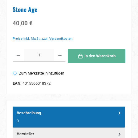
Stone Age
Regulärer Preis:
40,00 €
Preise inkl. MwSt. zzgl. Versandkosten
Produkt Anzahl: Gib den gewünschten Wert ein oder benutze die Schaltflächen um 
In den Warenkorb
Zum Merkzettel hinzufügen
EAN:
4015566018372
Beschreibung
0
Hersteller