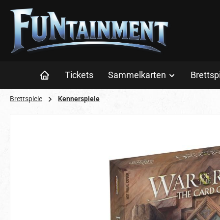
 Hauptinhalt springen
Zur Suche springen
Zur Hauptnavigation springen
Tickets
Sammelkarten
Brettsp
Brettspiele
Kennerspiele
Bildergalerie überspringen