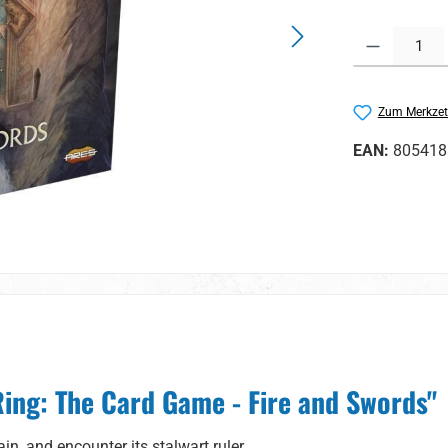
Produkt Anzahl:
Zum Merkzet
EAN:
805418
ing: The Card Game - Fire and Swords"
n, and encounter its stalwart ruler,