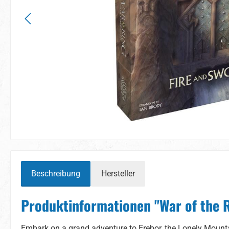
Beschreibung
Hersteller
Produktinformationen "War of the R
Embark on a grand adventure to Erebor, the Lonely Mountai