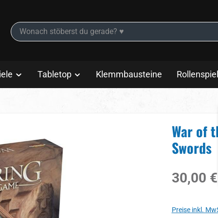
iele
Tabletop
Klemmbausteine
Rollenspie
War of t
Swords
Regulärer Prei
30,00 €
Preise inkl. Mw