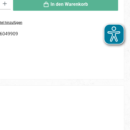
 Gib den gewünschten Wert ein oder benutze die Schaltflächen um die An
In den Warenkorb
tel hinzufügen
6049909