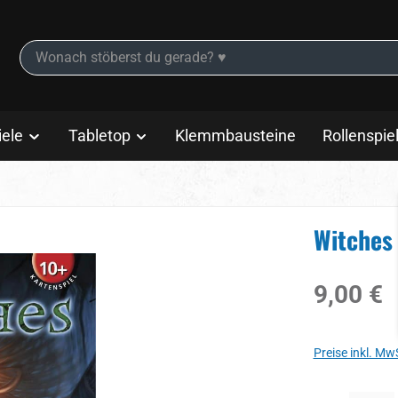
iele
Tabletop
Klemmbausteine
Rollenspie
Witches
Regulärer Prei
9,00 €
Preise inkl. Mw