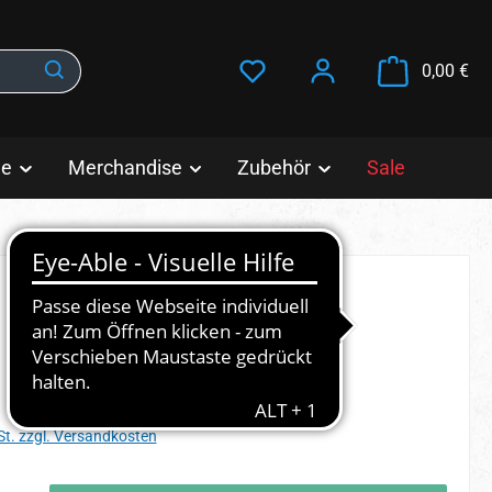
War
0,00 €
le
Merchandise
Zubehör
Sale
s:
St. zzgl. Versandkosten