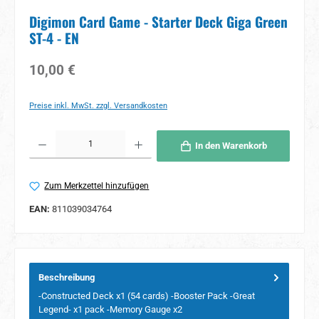
Digimon Card Game - Starter Deck Giga Green
ST-4 - EN
Regulärer Preis:
10,00 €
Preise inkl. MwSt. zzgl. Versandkosten
Produkt Anzahl: Gib den gewünschten Wert ein oder benutze die Schaltflächen um 
In den Warenkorb
Zum Merkzettel hinzufügen
EAN:
811039034764
Beschreibung
-Constructed Deck x1 (54 cards) -Booster Pack -Great
Legend- x1 pack -Memory Gauge x2