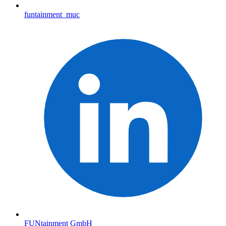
funtainment_muc
FUNtainment GmbH