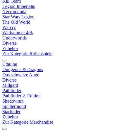
Kill Team
Legion Imperialis
Necromunda
Star Wars Legion
The Old World
Warcry
Warhammer 40k
Underworlds
Diverse
Zubehör
Zur Kategorie Rollenspiele
Cthulhu
Dungeons & Dragons
Das schwarze Auge
Diverse
Midgard
Pathfinder
Pathfinder 2. Edition
Shadowrun
Splittermond
Starfinder
Zubehör
Zur Kategorie Merchandise