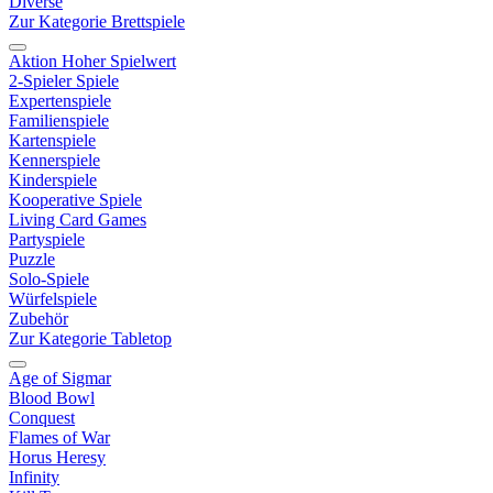
Diverse
Zur Kategorie Brettspiele
Aktion Hoher Spielwert
2-Spieler Spiele
Expertenspiele
Familienspiele
Kartenspiele
Kennerspiele
Kinderspiele
Kooperative Spiele
Living Card Games
Partyspiele
Puzzle
Solo-Spiele
Würfelspiele
Zubehör
Zur Kategorie Tabletop
Age of Sigmar
Blood Bowl
Conquest
Flames of War
Horus Heresy
Infinity