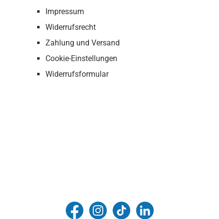
Impressum
Widerrufsrecht
Zahlung und Versand
Cookie-Einstellungen
Widerrufsformular
FUNtainment Munich
funtainment_muc
funtainment_muc
FUNtainment GmbH