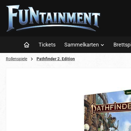
 Hauptinhalt springen
Zur Suche springen
Zur Hauptnavigation springen
Tickets
Sammelkarten
Brettsp
Rollenspiele
Pathfinder 2. Edition
Bildergalerie überspringen