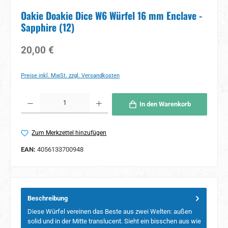
Oakie Doakie Dice W6 Würfel 16 mm Enclave -
Sapphire (12)
Regulärer Preis:
20,00 €
Preise inkl. MwSt. zzgl. Versandkosten
Produkt Anzahl: Gib den gewünschten Wert ein oder benutze die Schaltflächen um 
In den Warenkorb
Zum Merkzettel hinzufügen
EAN:
4056133700948
Beschreibung
Diese Würfel vereinen das Beste aus zwei Welten: außen
solid und in der Mitte translucent. Sieht ein bisschen aus wie