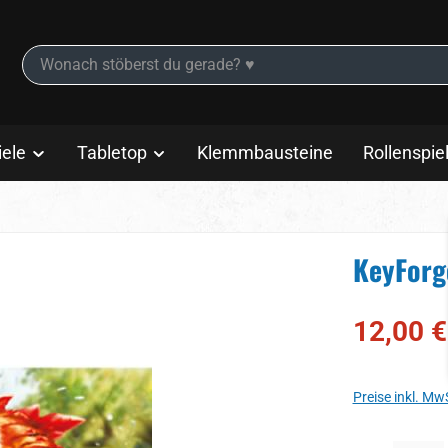
iele
Tabletop
Klemmbausteine
Rollenspie
KeyForg
Verkaufspreis
12,00 €
Preise inkl. Mw