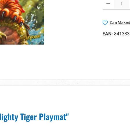
Produkt Anzahl:
Zum Merkzet
EAN:
841333
ighty Tiger Playmat"