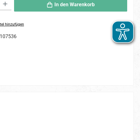
 Gib den gewünschten Wert ein oder benutze die Schaltflächen um die An
In den Warenkorb
tel hinzufügen
107536